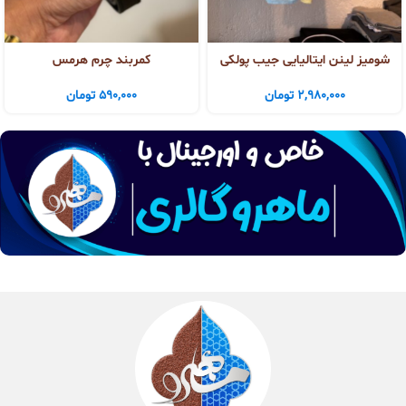
شومیز لینن ایتالیایی جیب پولکی
کمربند چرم هرمس
2,980,000
تومان
590,000
تومان