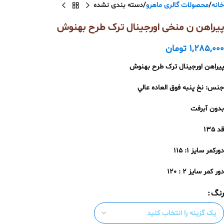
خانه
محصولات گالری ماهرو
دسته بندی نشده
پیراهن ن منخی اورجینال ترک طرح بهنوش
1,285,000
تومان
پیراهن اورجینال ترک طرح بهنوش
جنس: نخ پنبه فوق العاده عالي
بدون آبرفت
قد ١٣٥
دوركمر سايز ١: ١١٥
دور كمر سايز ٢ : ١٢٠
رنگ