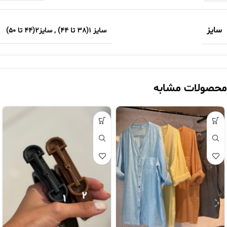
سایز
سایز 1(38 تا 44)
,
سایز2(44 تا 50)
محصولات مشابه