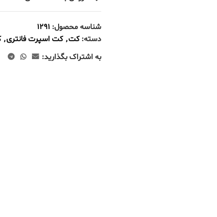
شناسه محصول:
1291
دسته:
کت
,
کت اسپرت فانتری
,
ک
به اشتراک بگذارید:
توضیحات تکمیلی
سایز 1(38 تا 44)
,
سایز ۲( ۴۴ تا 