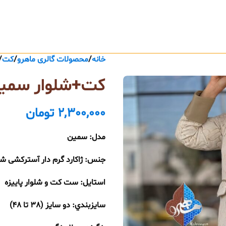
خانه
محصولات گالری ماهرو
کت
کت+شلوار سمی
2,300,000
تومان
مدل: سمین
جنس: ژاکارد گرم دار آسترکشی ش
استایل: ست کت و شلوار پاییزه
سايزبندي: دو سایز (38 تا 48)