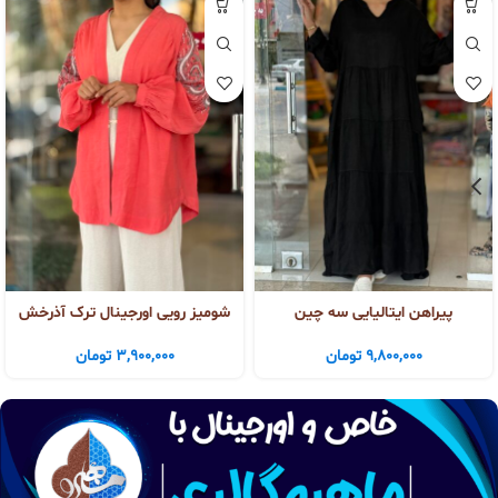
پیراهن ایتالیایی سه چین
شومیز رویی اورجینال ترک آذرخش
9,800,000
تومان
3,900,000
تومان