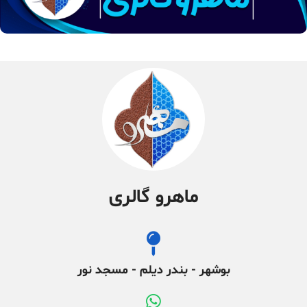
ماهرو گالری
بوشهر - بندر دیلم - مسجد نور