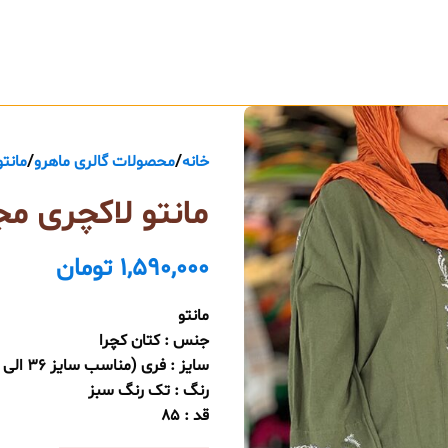
خانه
محصولات گالری ماهرو
مانتو
مانتو لاکچری م
1,590,000
تومان
مانتو
جنس : کتان کچرا
سایز : فری (مناسب سایز 36 الی 50)
رنگ : تک رنگ سبز
قد : 85