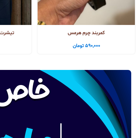
کمربند چرم هرمس
تیشرت ا
590,000
تومان