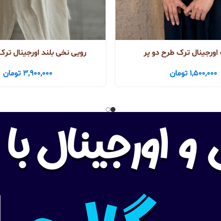
ورجینال ترک طرح دو پر
رویی نخی بلند اورجینال ترک
1,500,000
تومان
3,900,000
تومان