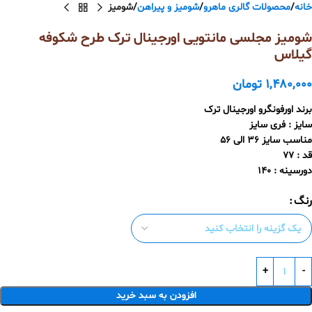
خانه
محصولات گالری ماهرو
شومیز و پیراهن
شومیز
شومیز مجلسی مانتویی اورجینال ترک طرح شکوفه
گیلاس
1,480,000
تومان
برند اورفونگرو اورجینال ترک
سایز : فری سایز
مناسب سایز 36 الی 56
قد : 77
دورسینه : 140
رنگ
افزودن به سبد خرید