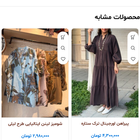
محصولات مشابه
پیراهن اورجینال ترک ستاره
شومیز لینن ایتالیایی طرح لیلی
4,300,000
تومان
2,980,000
تومان