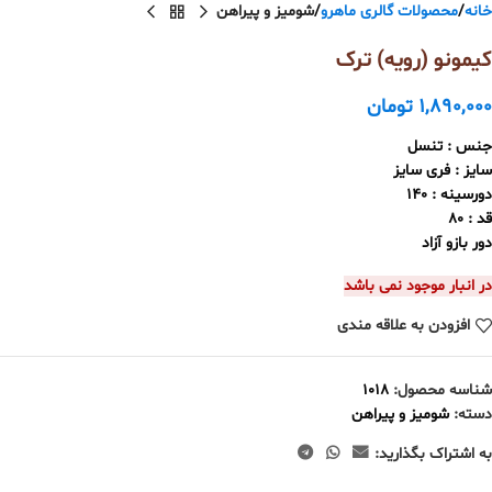
خانه
محصولات گالری ماهرو
شومیز و پیراهن
کیمونو (رویه) ترک
1,890,000
تومان
جنس : تنسل
سایز : فری سایز
دورسینه : 140
قد : 80
دور بازو آزاد
در انبار موجود نمی باشد
افزودن به علاقه مندی
شناسه محصول:
1018
دسته:
شومیز و پیراهن
به اشتراک بگذارید: