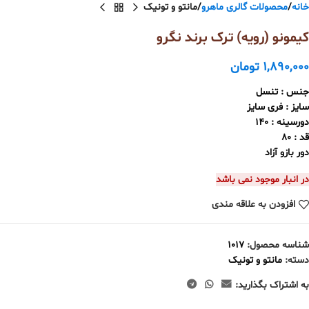
خانه
محصولات گالری ماهرو
مانتو و تونیک
کیمونو (رویه) ترک برند نگرو
1,890,000
تومان
جنس : تنسل
سایز : فری سایز
دورسینه : 140
قد : 80
دور بازو آزاد
در انبار موجود نمی باشد
افزودن به علاقه مندی
شناسه محصول:
1017
دسته:
مانتو و تونیک
به اشتراک بگذارید: