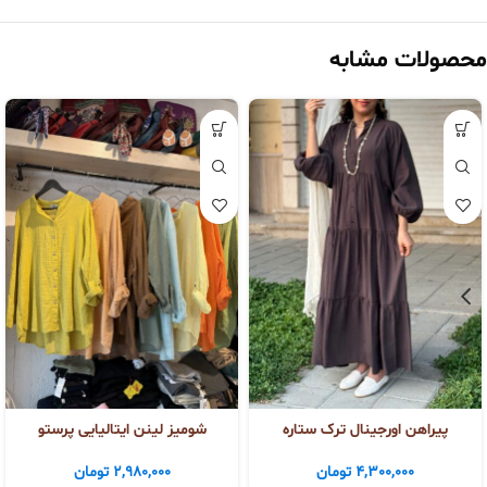
محصولات مشابه
پیراهن اورجینال ترک ستاره
شومیز لینن ایتالیایی پرستو
4,300,000
تومان
2,980,000
تومان