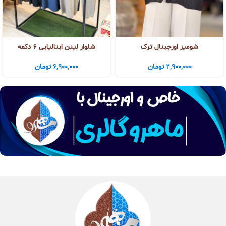
شومیز اورجینال ترک
شلوار لینن ایتالیایی ۶ دکمه
2,900,000
تومان
6,900,000
تومان