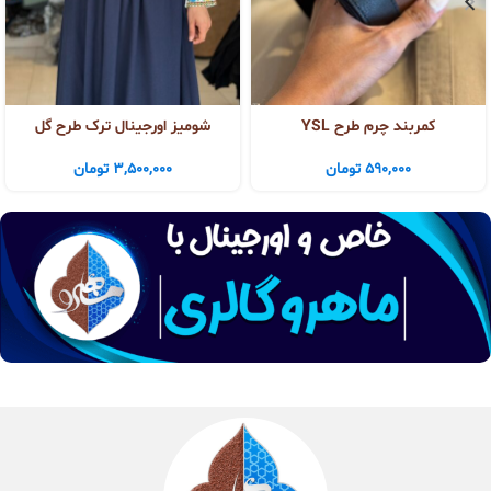
کمربند چرم طرح YSL
شومیز اورجینال ترک طرح گل
590,000
تومان
3,500,000
تومان