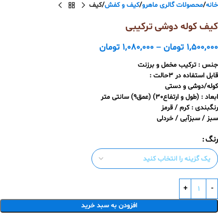
خانه
محصولات گالری ماهرو
کیف و کفش
کیف
کیف کوله دوشی ترکیبی
1,500,000
تومان
–
1,080,000
تومان
جنس : ترکیب مخمل و برزنت
قابل استفاده در 3حالت :
کوله/دوشی و دستی
ابعاد : (طول و ارتفاع30) (عمق9) سانتی متر
رنگبندی : کرم / قرمز
سبز / سبزآبی / خردلی
رنگ
افزودن به سبد خرید