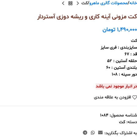
خانه
محصولات گالری ماهرو
کت
کت مزونی آینه کاری و ریشه دوزی آستردار
1,490,000
تومان
کت
سایزبندی : فری سایز
قد : 67
حلقه آستین : 52
بلندی آستین : 60
دور سینه : 108
در انبار موجود نمی باشد
افزودن به علاقه مندی
شناسه محصول:
1084
دسته:
کت
به اشتراک بگذارید: