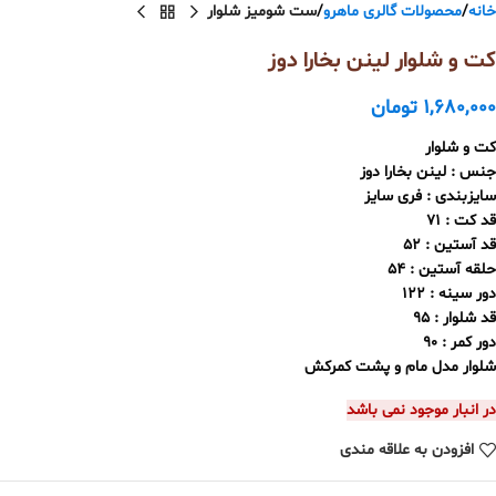
خانه
محصولات گالری ماهرو
ست شومیز شلوار
کت و شلوار لینن بخارا دوز
1,680,000
تومان
کت و شلوار
جنس : لینن بخارا دوز
سایزبندی : فری سایز
قد کت : 71
قد آستین : 52
حلقه آستین : 54
دور سینه : 122
قد شلوار : 95
دور کمر : 90
شلوار مدل مام و پشت کمرکش
در انبار موجود نمی باشد
افزودن به علاقه مندی