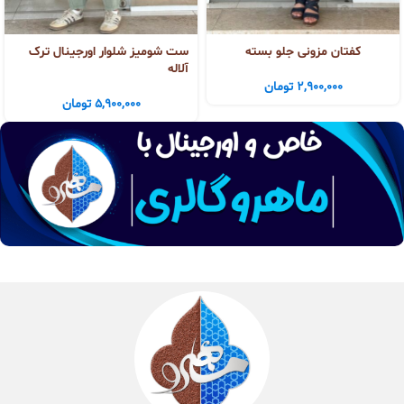
کفتان مزونی جلو بسته
ست شومیز شلوار اورجینال ترک
آلاله
2,900,000
تومان
5,900,000
تومان