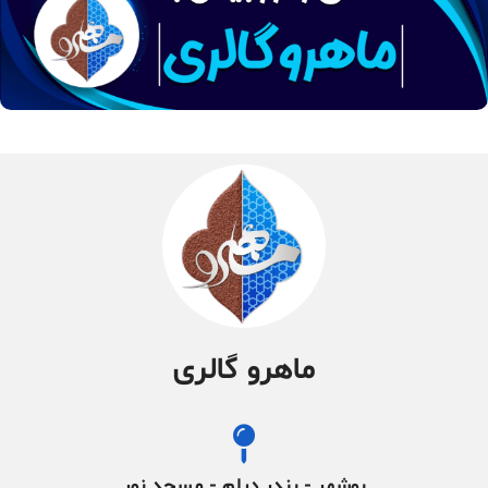
ماهرو گالری
بوشهر - بندر دیلم - مسجد نور