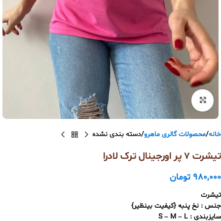
بزرگنمایی تصویر
خانه
محصولات گالری ماهرو
دسته بندی نشده
تیشرت 7 پر اورجینال ترک لادرا
980,000
تومان
تیشرت
جنس : نخ پنبه {کیفیت بینظیر}
سایزبندی : S – M – L