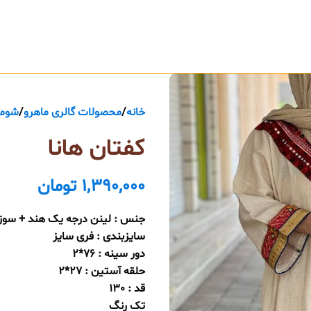
خانه
محصولات گالری ماهرو
شومی
کفتان هانا
1,390,000
تومان
جنس : لینن درجه یک هند + سوزن
سایزبندی : فری سایز
دور سینه : 76*2
حلقه آستین : 27*2
قد : 130
تک رنگ