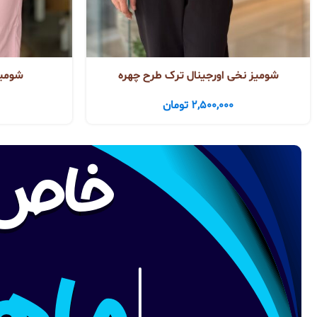
شومیز نخی اورجینال ترک طرح چهره
شومیز
2,500,000
تومان