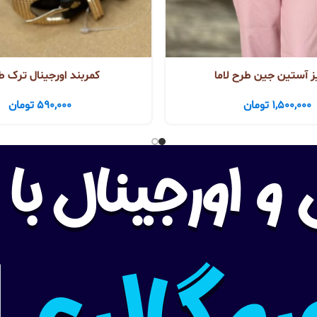
 آستین جین طرح لاما
کمربند اورجینال ترک طر
1,500,000
تومان
590,000
تومان