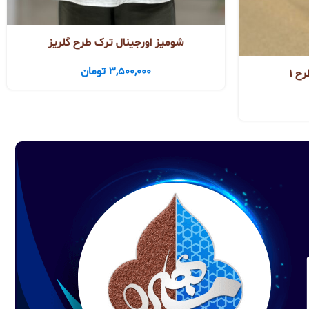
شومیز اورجینال ترک طرح گلریز
3,500,000
تومان
ح ۱