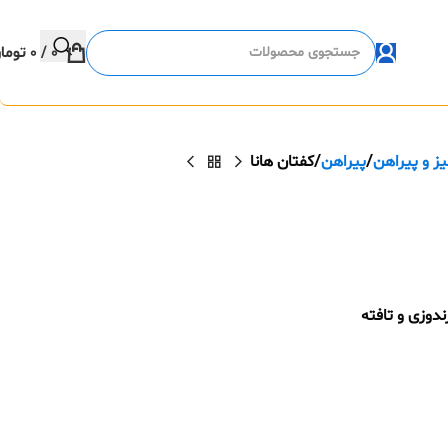
0
/
0
توما
ز و پیراهن
پیراهن
کفتان هانا
دوزی و تافته