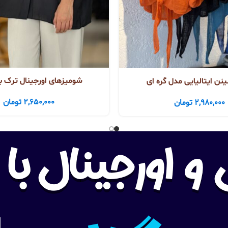
شومیزهای اورجینال ترک ب
نن ایتالیایی مدل گره ای
2,650,000
تومان
2,980,000
تومان