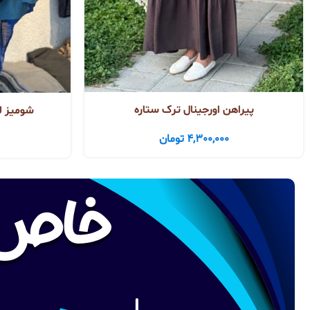
پیراهن اورجینال ترک ستاره
شومیز لی
4,300,000
تومان