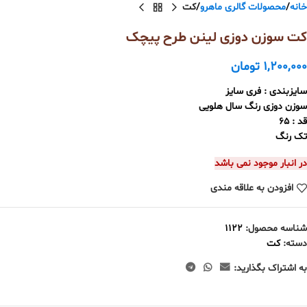
خانه
محصولات گالری ماهرو
کت
کت سوزن دوزی لینن طرح پیچک
1,200,000
تومان
سایزبندی : فری سایز
سوزن دوزی رنگ سال هلویی
قد : 65
تک رنگ
در انبار موجود نمی باشد
افزودن به علاقه مندی
شناسه محصول:
1122
دسته:
کت
به اشتراک بگذارید: