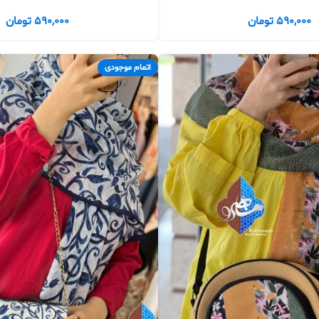
590,000
تومان
590,000
تومان
اتمام موجودی