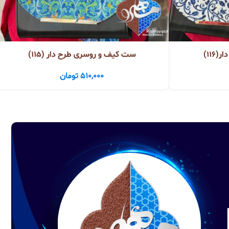
11)
ست کیف و روسری طرح دار (115)
510,000
تومان