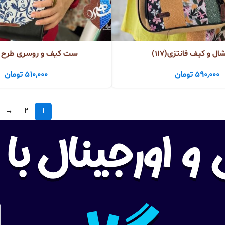
 و کیف فانتزی(117)
ست کیف و روسری طرح دار(6
590,000
تومان
510,000
تومان
→
2
1