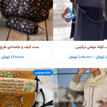
 کوله دوشی ترکیبی
ست کیف و جامدادی طرح دار (
1
تومان
–
1,080,000
تومان
1,200,000
تومان
اتمام موجودی