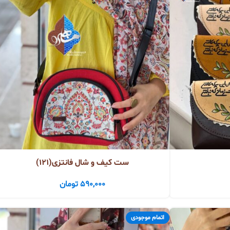
ست کیف و شال فانتزی(121)
590,000
تومان
اتمام موجودی