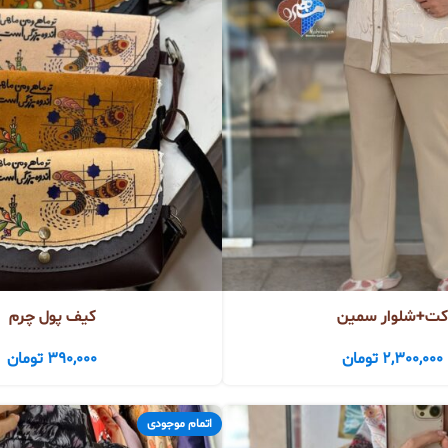
کت+شلوار سمین
کیف پول چرم
2,300,000
تومان
390,000
تومان
اتمام موجودی