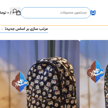
0
/
0
توما