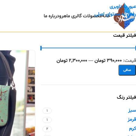
عبور به ناوبری
رفتن به محتوای اصلی
خانه
محصولات گالری ماهرو
درباره ما
فیلتر قیمت
قيمت:
390,000 تومان
—
2,300,000 تومان
صافی
فیلتر رنگ
سبز
1
قرمز
1
کرم
2