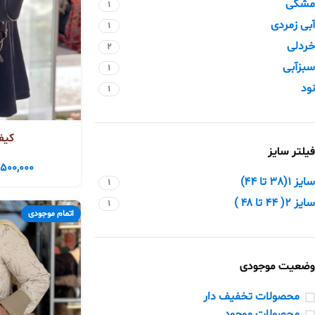
مشکی
1
آبی زمردی
1
خردلی
2
سبزآبی
1
نود
1
کیف
فیلتر سایز
,500,000
سایز 1(38 تا 44)
1
سایز ۲( ۴۴ تا ۴۸ )
1
اتمام موجودی
وضعیت موجودی
محصولات تخفیف دار
محصولات موجود