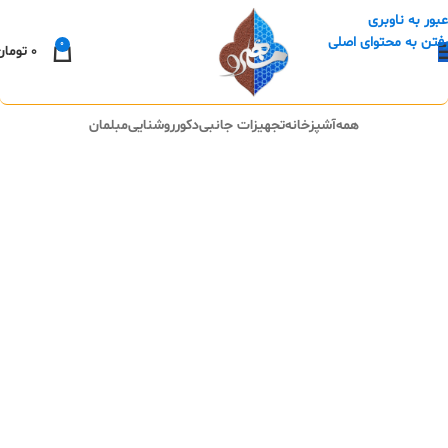
عبور به ناوبری
رفتن به محتوای اصلی
0
0
تومان
همه
آشپزخانه
تجهیزات جانبی
دکور
روشنایی
مبلمان
Imperdiet mauris a nontin
تجهیزات جانبی
Potenti parturient parturie
تجهیزات جانبی