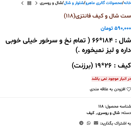
خانه
محصولات گالری ماهرو
شلوار و شال
شال و روسری
ست شال و کیف فانتزی(118)
590,000
تومان
شال : 184*66 ( تمام نخ و سرخور خیلی خوبی
داره و لیز نمیخوره .)
کیف : 26*19 (برزنت)
در انبار موجود نمی باشد
افزودن به علاقه مندی
شناسه محصول:
118
دسته:
شال و روسری
,
کیف
به اشتراک بگذارید: