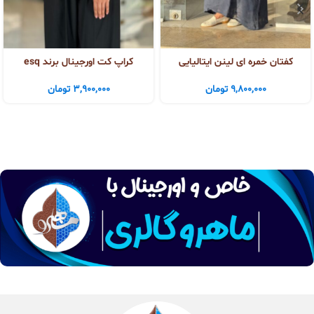
کفتان خمره ای لینن ایتالیایی
کراپ کت اورجینال برند esq
9,800,000
تومان
3,900,000
تومان