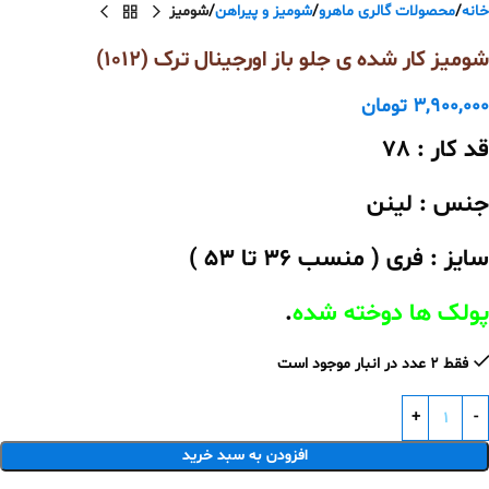
خانه
محصولات گالری ماهرو
شومیز و پیراهن
شومیز
شومیز کار شده ی جلو باز اورجینال ترک (1012)
3,900,000
تومان
قد کار : 78
جنس : لینن
سایز : فری ( منسب 36 تا 53 )
پولک ها دوخته شده
.
فقط 2 عدد در انبار موجود است
افزودن به سبد خرید