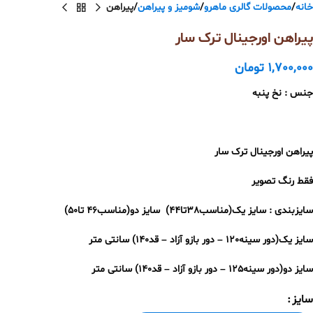
خانه
محصولات گالری ماهرو
شومیز و پیراهن
پیراهن
پیراهن اورجینال ترک سار
1,700,000
تومان
جنس : نخ پنبه
پیراهن اورجینال ترک سار
فقط رنگ تصویر
سایزبندی : سایز یک(مناسب38تا44) سایز دو(مناسب46 تا50)
سایز یک(دور سینه120 – دور بازو آزاد – قد140) سانتی متر
سایز دو(دور سینه125 – دور بازو آزاد – قد140) سانتی متر
سایز