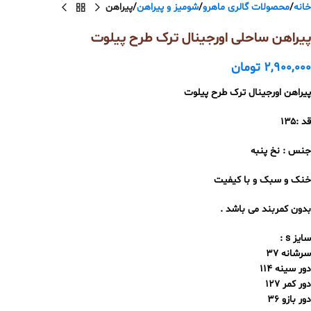
خانه
محصولات گالری ماهرو
شومیز و پیراهن
پیراهن
پیراهن ساحلی اورجینال ترک طرح پیلوت
2,900,000
تومان
پیراهن اورجینال ترک طرح پیلوت
قد :۱۳۵
جنس : نخ پنبه
خنک و سبک و با کیفیت
بدون کمربند می باشد .
سایز s :
سرشانه 37
دور سینه 114
دور کمر 127
دور بازو 36