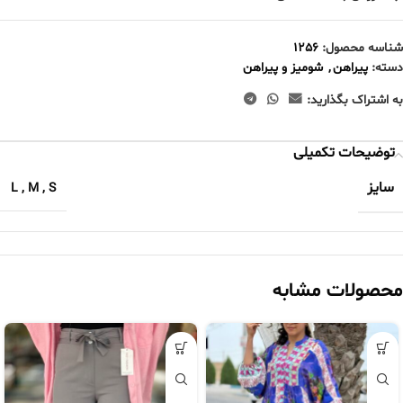
شناسه محصول:
1256
دسته:
پیراهن
,
شومیز و پیراهن
به اشتراک بگذارید:
توضیحات تکمیلی
سایز
L
,
M
,
S
محصولات مشابه