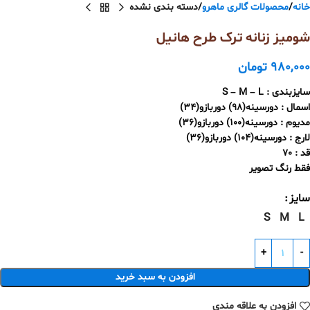
خانه
محصولات گالری ماهرو
دسته بندی نشده
شومیز زنانه ترک طرح هانیل
980,000
تومان
سایزبندی : S – M – L
اسمال : دورسینه(98) دوربازو(34)
مدیوم : دورسینه(100) دوربازو(36)
لارج : دورسینه(104) دوربازو(36)
قد : 70
فقط رنگ تصویر
سایز
S
M
L
افزودن به سبد خرید
افزودن به علاقه مندی