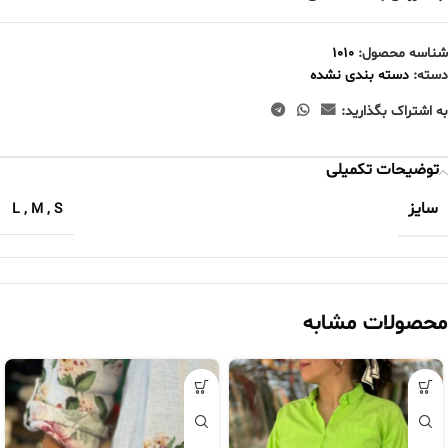
شناسه محصول:
1010
دسته:
دسته بندی نشده
به اشتراک بگذارید:
توضیحات تکمیلی
سایز
L
,
M
,
S
محصولات مشابه