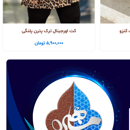
کنزو
کت اورجینال ترک پترن پلنگی
5,900,000
تومان