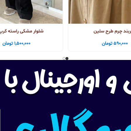
بند چرم طرح سلین
شلوار مشکی راسته کرپ 
590,000
تومان
1,500,000
تومان