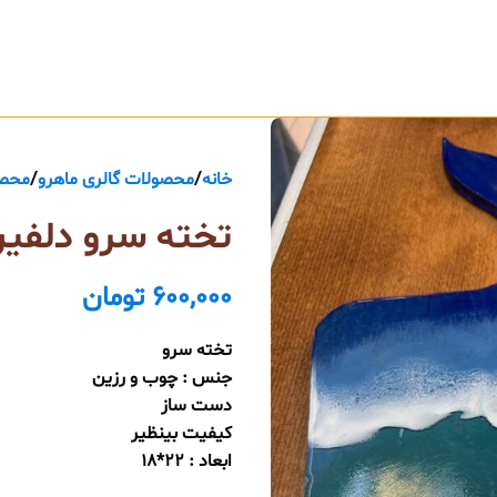
خانه
محصولات گالری ماهرو
محصو
تخته سرو دلفی
600,000
تومان
تخته سرو
جنس : چوب و رزین
دست ساز
کیفیت بینظیر
ابعاد : 22*18