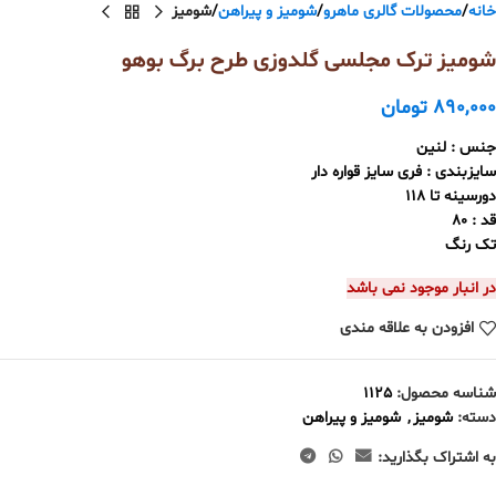
خانه
محصولات گالری ماهرو
شومیز و پیراهن
شومیز
شومیز ترک مجلسی گلدوزی طرح برگ بوهو
890,000
تومان
جنس : لنین
سایزبندی : فری سایز قواره دار
دورسینه تا 118
قد : 80
تک رنگ
در انبار موجود نمی باشد
افزودن به علاقه مندی
شناسه محصول:
1125
دسته:
شومیز
,
شومیز و پیراهن
به اشتراک بگذارید: