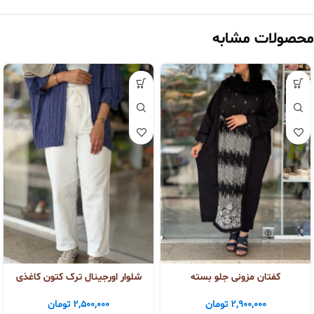
محصولات مشابه
کفتان مزونی جلو بسته
شلوار اورجینال ترک کتون کاغذی
2,900,000
تومان
2,500,000
تومان