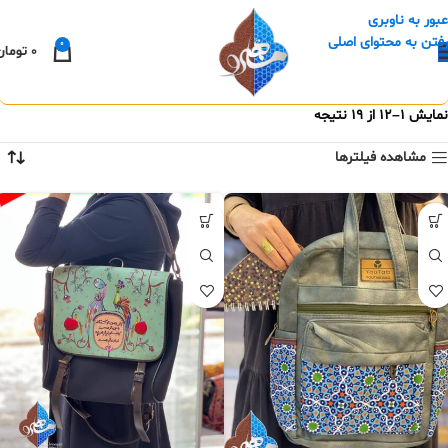
عبور به ناوبری
رفتن به محتوای اصلی
0
0
تومان
نمایش 1–12 از 19 نتیجه
مشاهده فیلترها