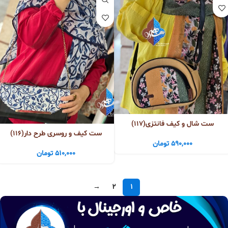
ست شال و کیف فانتزی(117)
ست کیف و روسری طرح دار(116)
590,000
تومان
510,000
تومان
→
2
1