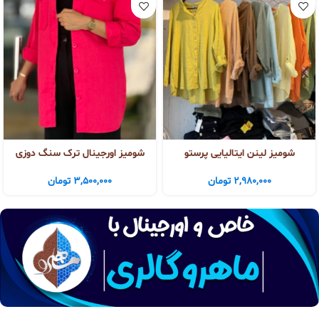
شومیز لینن ایتالیایی پرستو
شومیز اورجینال ترک سنگ دوزی
2,980,000
تومان
3,500,000
تومان