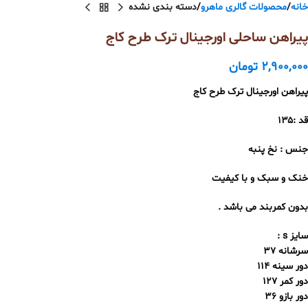
خانه
محصولات گالری ماهرو
دسته بندی نشده
پیراهن ساحلی اورجینال ترک طرح کاج
2,900,000
تومان
پیراهن اورجینال ترک طرح کاج
قد :۱۳۵
جنس : نخ پنبه
خنک و سبک و با کیفیت
بدون کمربند می باشد .
سایز s :
سرشانه 37
دور سینه 114
دور کمر 127
دور بازو 36