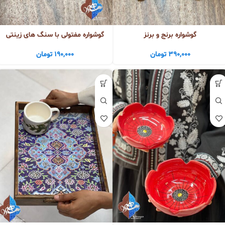
گوشواره برنج و برنز
گوشواره مفتولی با سنگ های زینتی
390,000
تومان
190,000
تومان