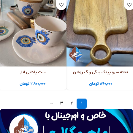
تخته سرو پینگ بنگی رنگ روشن
ست یلدایی انار
890,000
تومان
2,900,000
تومان
→
3
2
1