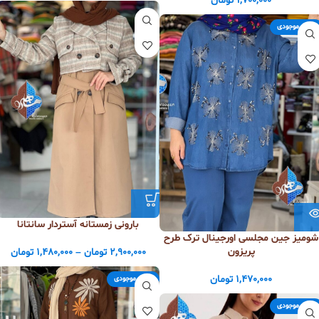
1,700,000
تومان
اتمام موجودی
بارونی زمستانه آستردار سانتانا
شومیز جین مجلسی اورجینال ترک طرح
پریزون
2,900,000
تومان
–
1,480,000
تومان
1,470,000
تومان
اتمام موجودی
اتمام موجودی