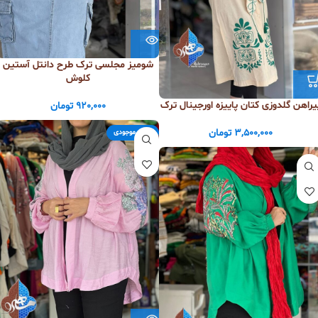
شومیز مجلسی ترک طرح دانتل آستین
کلوش
یراهن گلدوزی کتان پاییزه اورجینال ترک
920,000
تومان
3,500,000
تومان
اتمام موجودی