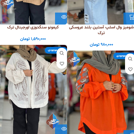
شومیز وال اسلپ آستین بلند عروسکی
کیمونو سنگدوزی اورجینال ترک
ترک
1,590,000
تومان
980,000
تومان
اتمام موجودی
اتمام موجودی