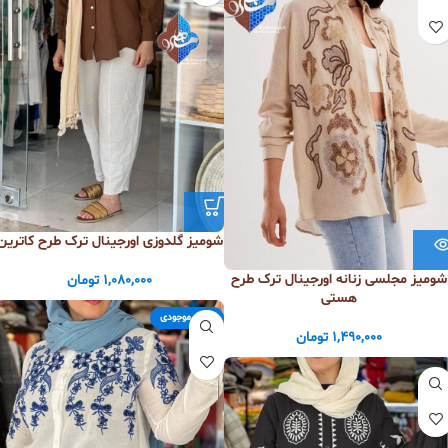
شومیز گلدوزی اورجینال ترک طرح کاترین
شومیز مجلسی زنانه اورجینال ترک طرح
1,080,000
تومان
هستی
اتمام موجودی
1,490,000
تومان