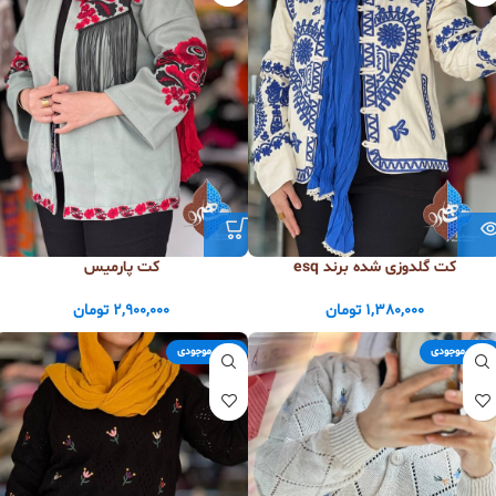
کت گلدوزی شده برند esq
کت پارمیس
1,380,000
تومان
2,900,000
تومان
اتمام موجودی
اتمام موجودی