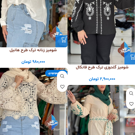
شومیز زنانه ترک طرح هانیل
980,000
تومان
شومیز گلدوزی ترک طرح فانکال
اتمام موجودی
2,900,000
تومان