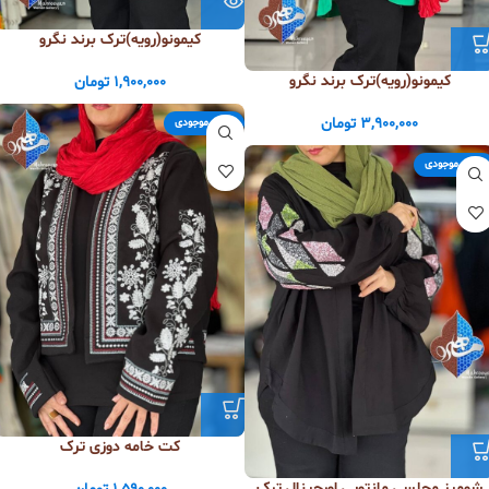
کیمونو(رویه)ترک برند نگرو
کیمونو(رویه)ترک برند نگرو
1,900,000
تومان
3,900,000
تومان
اتمام موجودی
اتمام موجودی
کت خامه دوزی ترک
شومیز مجلسی مانتویی اورجینال ترک